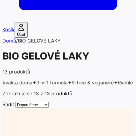
Košík
Účet
Domů
/
BIO GELOVÉ LAKY
BIO GELOVÉ LAKY
13
produktů
ita doma
✦
3-v-1 formula
✦
9-free & veganské
✦
Rychlé sušení
Zobrazuje se 13 z 13 produktů
Řadit: