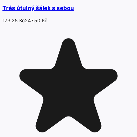
Trés útulný šálek s sebou
173.25 Kč
247.50 Kč