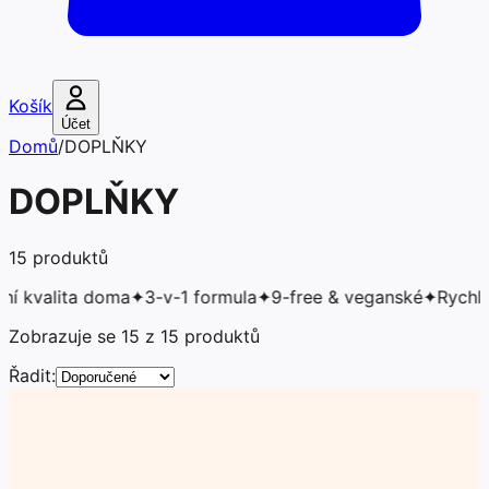
Košík
Účet
Domů
/
DOPLŇKY
DOPLŇKY
15
produktů
lita doma
✦
3-v-1 formula
✦
9-free & veganské
✦
Rychlé suše
Zobrazuje se 15 z 15 produktů
Řadit: