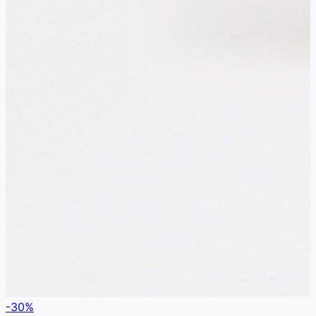
-
30
%