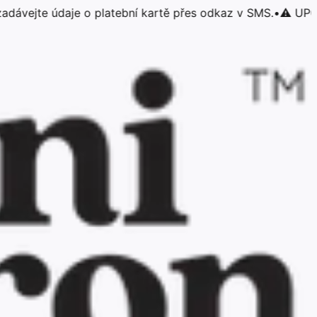
e údaje o platební kartě přes odkaz v SMS.
•
⚠️ UPOZORNĚNÍ: