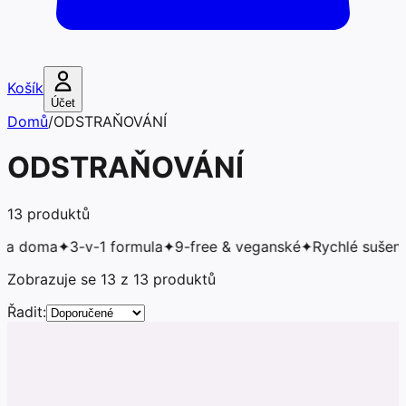
Košík
Účet
Domů
/
ODSTRAŇOVÁNÍ
ODSTRAŇOVÁNÍ
13
produktů
ma
✦
3-v-1 formula
✦
9-free & veganské
✦
Rychlé sušení pod 
Zobrazuje se 13 z 13 produktů
Řadit: