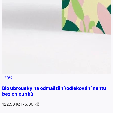
-
30
%
Bio ubrousky na odmaštění/odlekování nehtů
bez chloupků
122.50 Kč
175.00 Kč