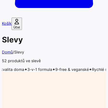
Košík
Účet
Slevy
Domů
/
Slevy
52
produktů
ve slevě
 doma
✦
3-v-1 formula
✦
9-free & veganské
✦
Rychlé sušení p