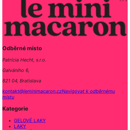
Odběrné místo
Patrícia Hecht, s.r.o.
Galvániho 6,
821 04, Bratislava
kontakt@leminimacaron.cz
Navigovat k odběrnému
místu
Kategorie
GELOVÉ LAKY
LAKY